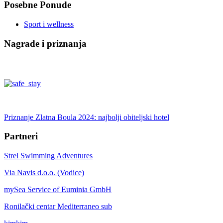
Posebne Ponude
Sport i wellness
Nagrade i priznanja
Priznanje Zlatna Boula 2024: najbolji obiteljski hotel
Partneri
Strel Swimming Adventures
Via Navis d.o.o. (Vodice)
mySea Service of Euminia GmbH
Ronilački centar Mediterraneo sub