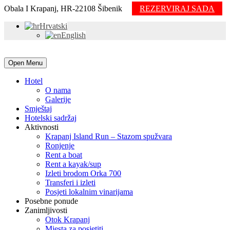
Obala I Krapanj, HR-22108 Šibenik
REZERVIRAJ SADA
Hrvatski
English
Open Menu
Hotel
O nama
Galerije
Smještaj
Hotelski sadržaj
Aktivnosti
Krapanj Island Run – Stazom spužvara
Ronjenje
Rent a boat
Rent a kayak/sup
Izleti brodom Orka 700
Transferi i izleti
Posjeti lokalnim vinarijama
Posebne ponude
Zanimljivosti
Otok Krapanj
Mjesta za posjetiti