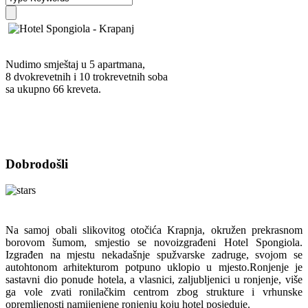
Nudimo smještaj u 5 apartmana,
8 dvokrevetnih i 10 trokrevetnih soba
sa ukupno 66 kreveta.
Dobrodošli
Na samoj obali slikovitog otočića Krapnja, okružen prekrasnom
borovom šumom, smjestio se novoizgrađeni Hotel Spongiola.
Izgrađen na mjestu nekadašnje spužvarske zadruge, svojom se
autohtonom arhitekturom potpuno uklopio u mjesto.Ronjenje je
sastavni dio ponude hotela, a vlasnici, zaljubljenici u ronjenje, više
ga vole zvati ronilačkim centrom zbog strukture i vrhunske
opremljenosti namijenjene ronjenju koju hotel posjeduje.