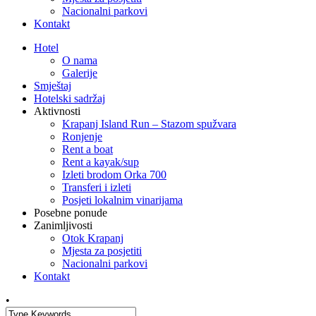
Nacionalni parkovi
Kontakt
Hotel
O nama
Galerije
Smještaj
Hotelski sadržaj
Aktivnosti
Krapanj Island Run – Stazom spužvara
Ronjenje
Rent a boat
Rent a kayak/sup
Izleti brodom Orka 700
Transferi i izleti
Posjeti lokalnim vinarijama
Posebne ponude
Zanimljivosti
Otok Krapanj
Mjesta za posjetiti
Nacionalni parkovi
Kontakt
•