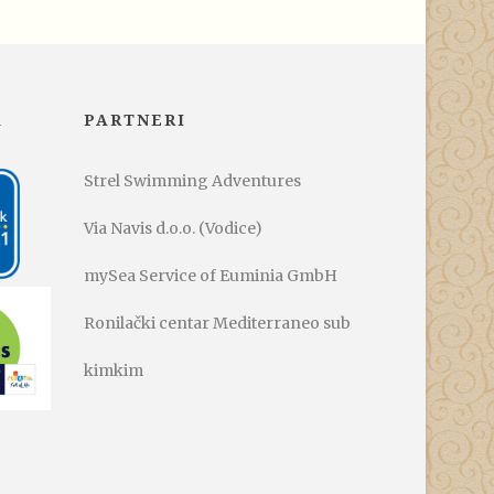
A
PARTNERI
Strel Swimming Adventures
Via Navis d.o.o. (Vodice)
mySea Service of Euminia GmbH
Ronilački centar Mediterraneo sub
kimkim