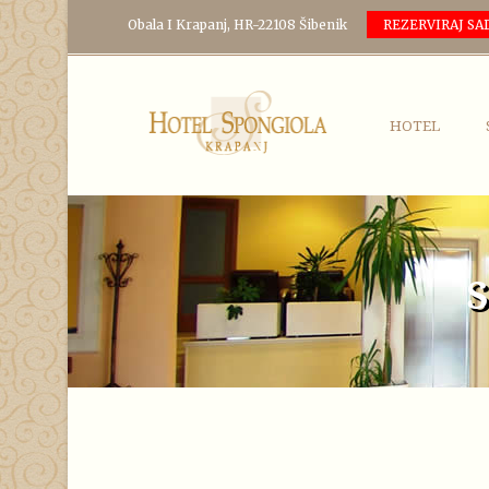
Obala I Krapanj, HR-22108 Šibenik
REZERVIRAJ SA
HOTEL