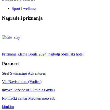
Sport i wellness
Nagrade i priznanja
Priznanje Zlatna Boula 2024: najbolji obiteljski hotel
Partneri
Strel Swimming Adventures
Via Navis d.o.o. (Vodice)
mySea Service of Euminia GmbH
Ronilački centar Mediterraneo sub
kimkim