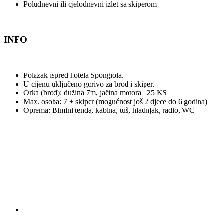
Poludnevni ili cjelodnevni izlet sa skiperom
INFO
Polazak ispred hotela Spongiola.
U cijenu uključeno gorivo za brod i skiper.
Orka (brod): dužina 7m, jačina motora 125 KS
Max. osoba: 7 + skiper (mogućnost još 2 djece do 6 godina)
Oprema: Bimini tenda, kabina, tuš, hladnjak, radio, WC