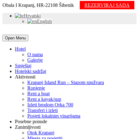
Obala I Krapanj, HR-22108 Šibenik
REZERVIRAJ SADA
Hrvatski
English
Open Menu
Hotel
O nama
Galerije
Smještaj
Hotelski sadržaj
Aktivnosti
Krapanj Island Run – Stazom spužvara
Ronjenje
Rent a boat
Rent a kayak/sup
Izleti brodom Orka 700
Transferi i izleti
Posjeti lokalnim vinarijama
Posebne ponude
Zanimljivosti
Otok Krapanj
Mjesta za posjetiti