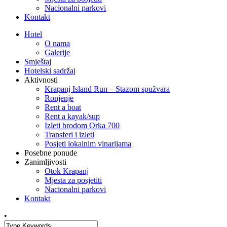
Nacionalni parkovi
Kontakt
Hotel
O nama
Galerije
Smještaj
Hotelski sadržaj
Aktivnosti
Krapanj Island Run – Stazom spužvara
Ronjenje
Rent a boat
Rent a kayak/sup
Izleti brodom Orka 700
Transferi i izleti
Posjeti lokalnim vinarijama
Posebne ponude
Zanimljivosti
Otok Krapanj
Mjesta za posjetiti
Nacionalni parkovi
Kontakt
•