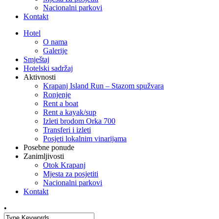
Nacionalni parkovi
Kontakt
Hotel
O nama
Galerije
Smještaj
Hotelski sadržaj
Aktivnosti
Krapanj Island Run – Stazom spužvara
Ronjenje
Rent a boat
Rent a kayak/sup
Izleti brodom Orka 700
Transferi i izleti
Posjeti lokalnim vinarijama
Posebne ponude
Zanimljivosti
Otok Krapanj
Mjesta za posjetiti
Nacionalni parkovi
Kontakt
•