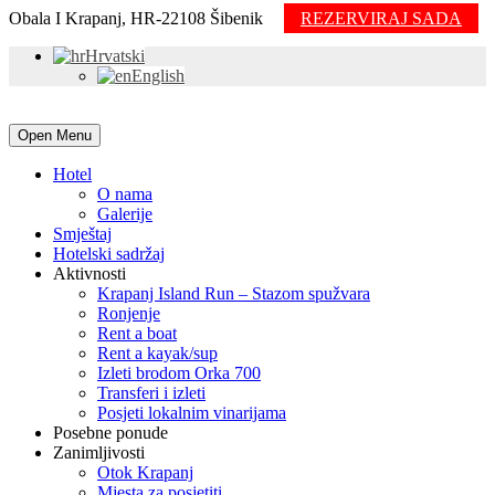
Obala I Krapanj, HR-22108 Šibenik
REZERVIRAJ SADA
Hrvatski
English
Open Menu
Hotel
O nama
Galerije
Smještaj
Hotelski sadržaj
Aktivnosti
Krapanj Island Run – Stazom spužvara
Ronjenje
Rent a boat
Rent a kayak/sup
Izleti brodom Orka 700
Transferi i izleti
Posjeti lokalnim vinarijama
Posebne ponude
Zanimljivosti
Otok Krapanj
Mjesta za posjetiti