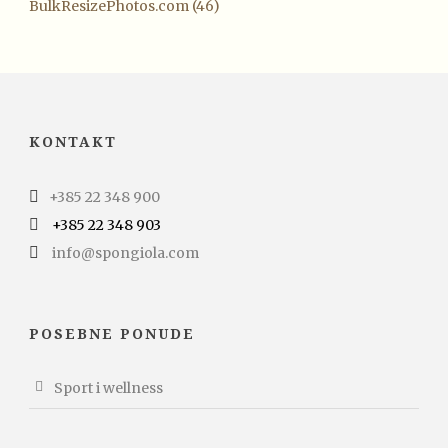
BulkResizePhotos.com (46)
KONTAKT
+385 22 348 900
+385 22 348 903
info@spongiola.com
POSEBNE PONUDE
Sport i wellness