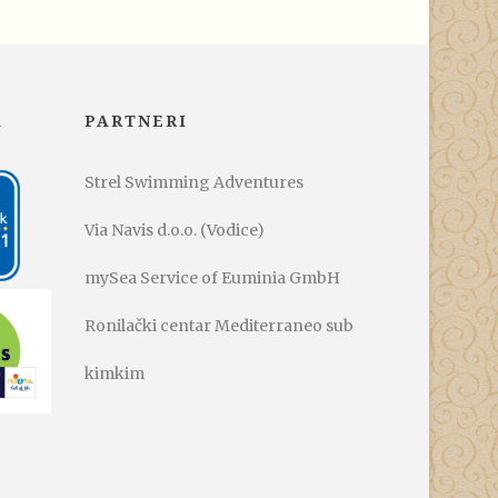
A
PARTNERI
Strel Swimming Adventures
Via Navis d.o.o. (Vodice)
mySea Service of Euminia GmbH
Ronilački centar Mediterraneo sub
kimkim