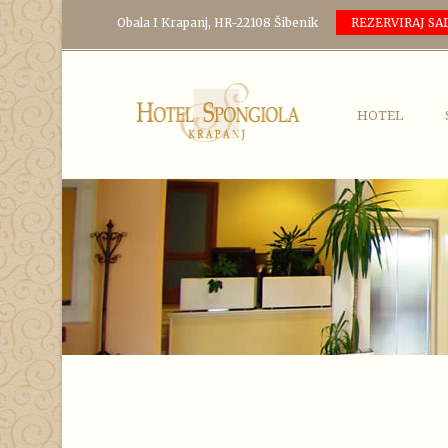
Obala I Krapanj, HR-22108 Šibenik
REZERVIRAJ SA
HOTEL