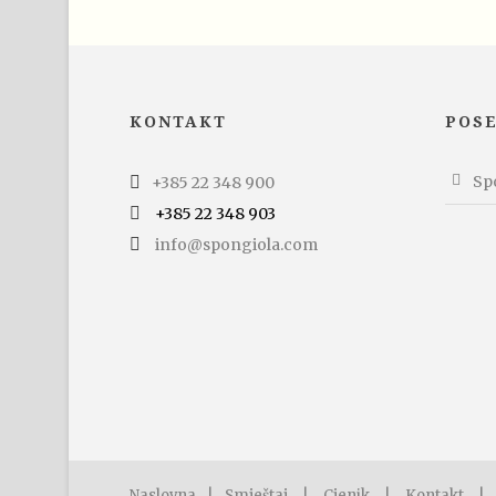
KONTAKT
POS
Spo
+385 22 348 900
+385 22 348 903
info@spongiola.com
Naslovna
|
Smještaj
|
Cjenik
|
Kontakt
|