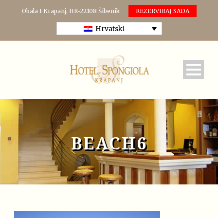
Obala I Krapanj, HR-22108 Šibenik
REZERVIRAJ SADA
Hrvatski
BEACH6