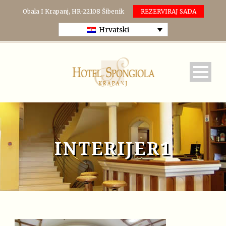
Obala I Krapanj, HR-22108 Šibenik
REZERVIRAJ SADA
Hrvatski
INTERIJER1