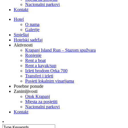
Nacionalni parkovi
Kontakt
Hotel
O nama
Galerije
Smještaj
Hotelski sadržaj
Aktivnosti
Krapanj Island Run – Stazom spužvara
Ronjenje
Rent a boat
Rent a kayak/sup
Izleti brodom Orka 700
Transferi i izleti
Posjeti lokalnim vinarijama
Posebne ponude
Zanimljivosti
Otok Krapanj
Mjesta za posjetiti
Nacionalni parkovi
Kontakt
•