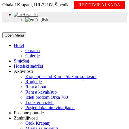
Obala I Krapanj, HR-22108 Šibenik
REZERVIRAJ SADA
Hrvatski
English
Open Menu
Hotel
O nama
Galerije
Smještaj
Hotelski sadržaj
Aktivnosti
Krapanj Island Run – Stazom spužvara
Ronjenje
Rent a boat
Rent a kayak/sup
Izleti brodom Orka 700
Transferi i izleti
Posjeti lokalnim vinarijama
Posebne ponude
Zanimljivosti
Otok Krapanj
Mjesta za posjetiti