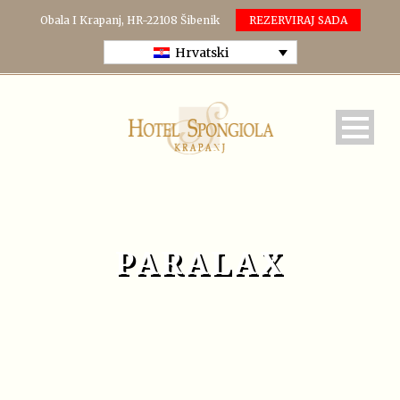
Obala I Krapanj, HR-22108 Šibenik
REZERVIRAJ SADA
Hrvatski
PARALAX