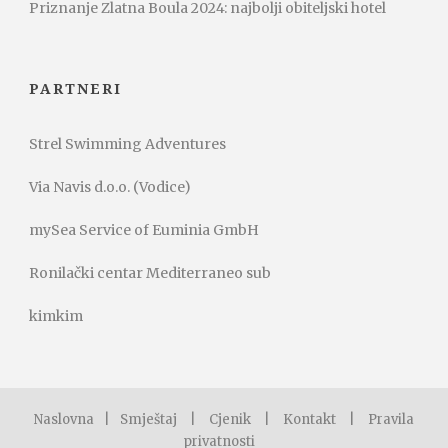
Priznanje Zlatna Boula 2024: najbolji obiteljski hotel
PARTNERI
Strel Swimming Adventures
Via Navis d.o.o. (Vodice)
mySea Service of Euminia GmbH
Ronilački centar Mediterraneo sub
kimkim
Naslovna
|
Smještaj
|
Cjenik
|
Kontakt
|
Pravila
privatnosti