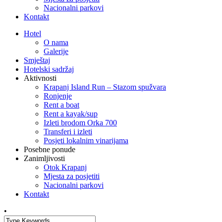
Nacionalni parkovi
Kontakt
Hotel
O nama
Galerije
Smještaj
Hotelski sadržaj
Aktivnosti
Krapanj Island Run – Stazom spužvara
Ronjenje
Rent a boat
Rent a kayak/sup
Izleti brodom Orka 700
Transferi i izleti
Posjeti lokalnim vinarijama
Posebne ponude
Zanimljivosti
Otok Krapanj
Mjesta za posjetiti
Nacionalni parkovi
Kontakt
•