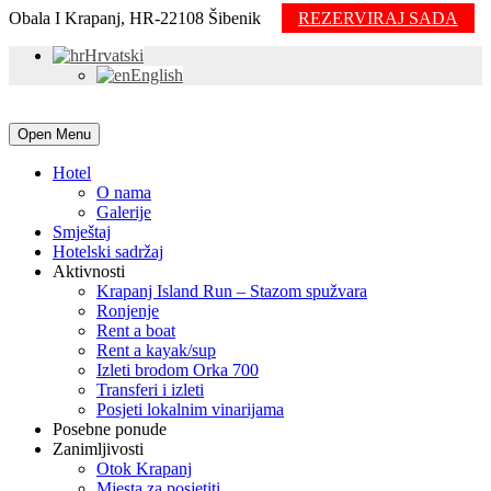
Obala I Krapanj, HR-22108 Šibenik
REZERVIRAJ SADA
Hrvatski
English
Open Menu
Hotel
O nama
Galerije
Smještaj
Hotelski sadržaj
Aktivnosti
Krapanj Island Run – Stazom spužvara
Ronjenje
Rent a boat
Rent a kayak/sup
Izleti brodom Orka 700
Transferi i izleti
Posjeti lokalnim vinarijama
Posebne ponude
Zanimljivosti
Otok Krapanj
Mjesta za posjetiti