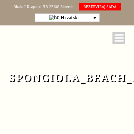
Obala I Krapanj, HR-22108 Šibenik
REZERVIRAJ SADA
Hrvatski
SPONGIOLA_BEACH_