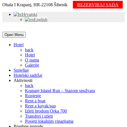
Obala I Krapanj, HR-22108 Šibenik
REZERVIRAJ SADA
Hrvatski
English
Open Menu
Hotel
back
Hotel
O nama
Galerije
Smještaj
Hotelski sadržaj
Aktivnosti
back
Krapanj Island Run – Stazom spužvara
Ronjenje
Rent a boat
Rent a kayak/sup
Izleti brodom Orka 700
Transferi i izleti
Posjeti lokalnim vinarijama
Posebne ponude