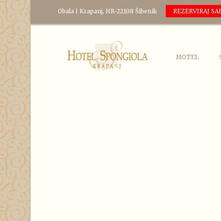
Obala I Krapanj, HR-22108 Šibenik
REZERVIRAJ SA
HOTEL