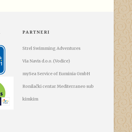
A
PARTNERI
Strel Swimming Adventures
Via Navis d.o.o. (Vodice)
mySea Service of Euminia GmbH
Ronilački centar Mediterraneo sub
kimkim