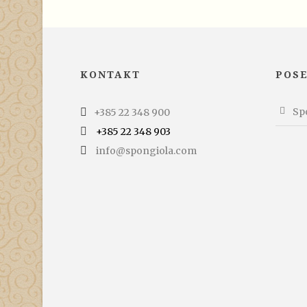
KONTAKT
POS
Spo
+385 22 348 900
+385 22 348 903
info@spongiola.com