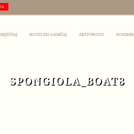
DA
SMJEŠTAJ
HOTELSKI SADRŽAJ
AKTIVNOSTI
POSEBN
SPONGIOLA_BOAT8