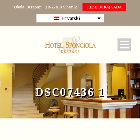
Obala I Krapanj, HR-22108 Šibenik
REZERVIRAJ SADA
Hrvatski
DSC07436 1