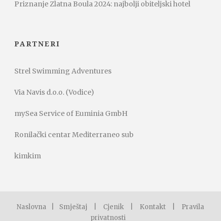
Priznanje Zlatna Boula 2024: najbolji obiteljski hotel
PARTNERI
Strel Swimming Adventures
Via Navis d.o.o. (Vodice)
mySea Service of Euminia GmbH
Ronilački centar Mediterraneo sub
kimkim
Naslovna
|
Smještaj
|
Cjenik
|
Kontakt
|
Pravila
privatnosti