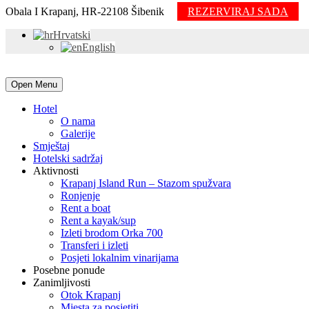
Obala I Krapanj, HR-22108 Šibenik
REZERVIRAJ SADA
Hrvatski
English
Open Menu
Hotel
O nama
Galerije
Smještaj
Hotelski sadržaj
Aktivnosti
Krapanj Island Run – Stazom spužvara
Ronjenje
Rent a boat
Rent a kayak/sup
Izleti brodom Orka 700
Transferi i izleti
Posjeti lokalnim vinarijama
Posebne ponude
Zanimljivosti
Otok Krapanj
Mjesta za posjetiti