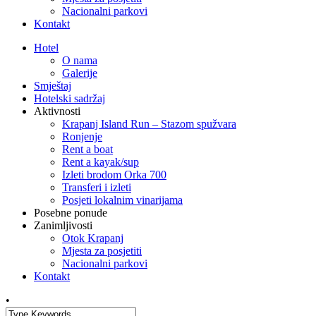
Nacionalni parkovi
Kontakt
Hotel
O nama
Galerije
Smještaj
Hotelski sadržaj
Aktivnosti
Krapanj Island Run – Stazom spužvara
Ronjenje
Rent a boat
Rent a kayak/sup
Izleti brodom Orka 700
Transferi i izleti
Posjeti lokalnim vinarijama
Posebne ponude
Zanimljivosti
Otok Krapanj
Mjesta za posjetiti
Nacionalni parkovi
Kontakt
•