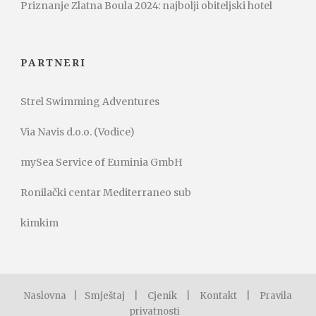
Priznanje Zlatna Boula 2024: najbolji obiteljski hotel
PARTNERI
Strel Swimming Adventures
Via Navis d.o.o. (Vodice)
mySea Service of Euminia GmbH
Ronilački centar Mediterraneo sub
kimkim
Naslovna
|
Smještaj
|
Cjenik
|
Kontakt
|
Pravila
privatnosti