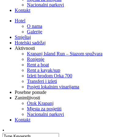
Nacionalni parkovi
Kontakt
Hotel
O nama
Galerije
Smještaj
Hotelski sadržaj
Aktivnosti
Krapanj Island Run – Stazom spužvara
Ronjenje
Rent a boat
Rent a kayak/sup
Izleti brodom Orka 700
Transferi i izleti
Posjeti lokalnim vinarijama
Posebne ponude
Zanimljivosti
Otok Krapanj
Mjesta za posjetiti
Nacionalni parkovi
Kontakt
•