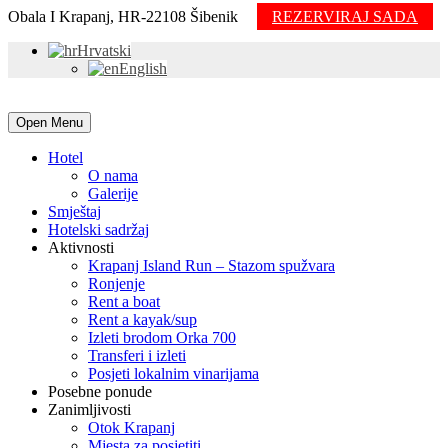
Obala I Krapanj, HR-22108 Šibenik
REZERVIRAJ SADA
Hrvatski
English
Open Menu
Hotel
O nama
Galerije
Smještaj
Hotelski sadržaj
Aktivnosti
Krapanj Island Run – Stazom spužvara
Ronjenje
Rent a boat
Rent a kayak/sup
Izleti brodom Orka 700
Transferi i izleti
Posjeti lokalnim vinarijama
Posebne ponude
Zanimljivosti
Otok Krapanj
Mjesta za posjetiti