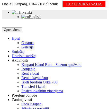
Obala I Krapanj, HR-22108 Šibenik
REZERVIRAJ SADA
Hrvatski
English
Open Menu
Hotel
O nama
Galerije
Smještaj
Hotelski sadržaj
Aktivnosti
Krapanj Island Run – Stazom spužvara
Ronjenje
Rent a boat
Rent a kayak/sup
Izleti brodom Orka 700
Transferi i izleti
Posjeti lokalnim vinarijama
Posebne ponude
Zanimljivosti
Otok Krapanj
Mjesta za posjetiti