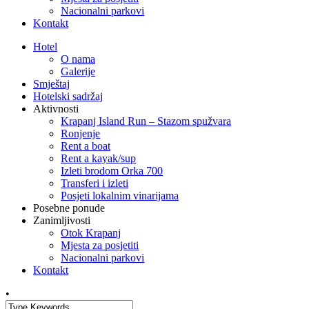
Nacionalni parkovi
Kontakt
Hotel
O nama
Galerije
Smještaj
Hotelski sadržaj
Aktivnosti
Krapanj Island Run – Stazom spužvara
Ronjenje
Rent a boat
Rent a kayak/sup
Izleti brodom Orka 700
Transferi i izleti
Posjeti lokalnim vinarijama
Posebne ponude
Zanimljivosti
Otok Krapanj
Mjesta za posjetiti
Nacionalni parkovi
Kontakt
•