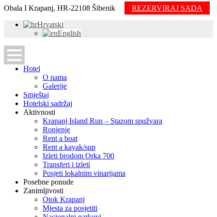
Obala I Krapanj, HR-22108 Šibenik
REZERVIRAJ SADA
Hrvatski
English
Hotel
O nama
Galerije
Smještaj
Hotelski sadržaj
Aktivnosti
Krapanj Island Run – Stazom spužvara
Ronjenje
Rent a boat
Rent a kayak/sup
Izleti brodom Orka 700
Transferi i izleti
Posjeti lokalnim vinarijama
Posebne ponude
Zanimljivosti
Otok Krapanj
Mjesta za posjetiti
Nacionalni parkovi