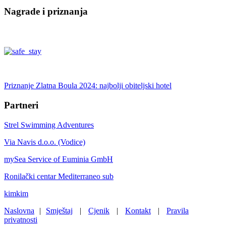
Nagrade i priznanja
Priznanje Zlatna Boula 2024: najbolji obiteljski hotel
Partneri
Strel Swimming Adventures
Via Navis d.o.o. (Vodice)
mySea Service of Euminia GmbH
Ronilački centar Mediterraneo sub
kimkim
Naslovna
|
Smještaj
|
Cjenik
|
Kontakt
|
Pravila
privatnosti