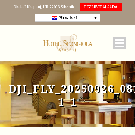
Obala I Krapanj, HR-22108 Šibenik
REZERVIRAJ SADA
Hrvatski
DJI_FLY_20250926_0
1_1