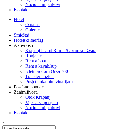
Nacionalni parkovi
Kontakt
Hotel
O nama
Galerije
Smještaj
Hotelski sadržaj
Aktivnosti
Krapanj Island Run – Stazom spužvara
Ronjenje
Rent a boat
Rent a kayak/sup
Izleti brodom Orka 700
Transferi i izleti
Posjeti lokalnim vinarijama
Posebne ponude
Zanimljivosti
Otok Krapanj
Mjesta za posjetiti
Nacionalni parkovi
Kontakt
•