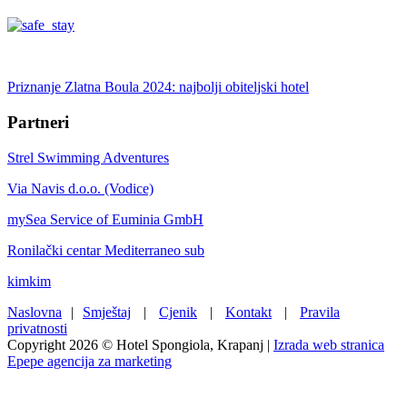
Priznanje Zlatna Boula 2024: najbolji obiteljski hotel
Partneri
Strel Swimming Adventures
Via Navis d.o.o. (Vodice)
mySea Service of Euminia GmbH
Ronilački centar Mediterraneo sub
kimkim
Naslovna
|
Smještaj
|
Cjenik
|
Kontakt
|
Pravila
privatnosti
Copyright 2026 © Hotel Spongiola, Krapanj |
Izrada web stranica
Epepe agencija za marketing