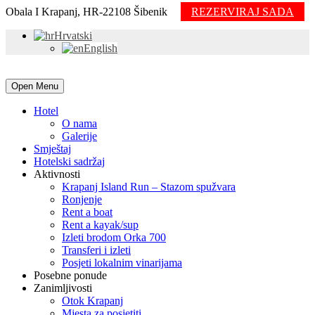
Obala I Krapanj, HR-22108 Šibenik
REZERVIRAJ SADA
Hrvatski
English
Open Menu
Hotel
O nama
Galerije
Smještaj
Hotelski sadržaj
Aktivnosti
Krapanj Island Run – Stazom spužvara
Ronjenje
Rent a boat
Rent a kayak/sup
Izleti brodom Orka 700
Transferi i izleti
Posjeti lokalnim vinarijama
Posebne ponude
Zanimljivosti
Otok Krapanj
Mjesta za posjetiti