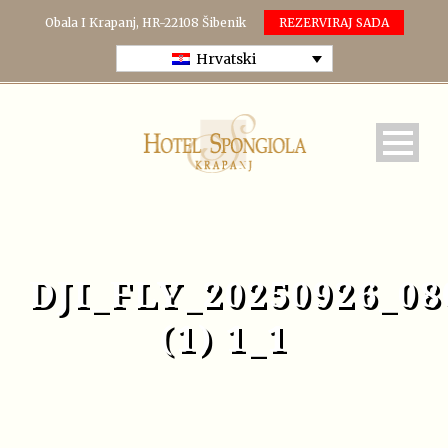
Obala I Krapanj, HR-22108 Šibenik
REZERVIRAJ SADA
Hrvatski
DJI_FLY_20250926_0
(1) 1_1