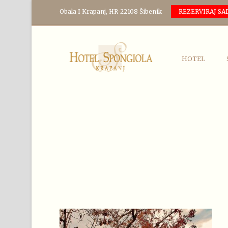
Obala I Krapanj, HR-22108 Šibenik
REZERVIRAJ SA
HOTEL