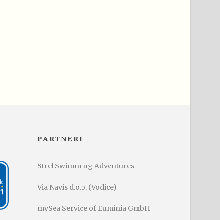
A
PARTNERI
Strel Swimming Adventures
Via Navis d.o.o. (Vodice)
mySea Service of Euminia GmbH