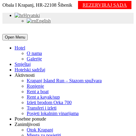
Obala I Krapanj, HR-22108 Šibenik
REZERVIRAJ SADA
Hrvatski
English
Open Menu
Hotel
O nama
Galerije
Smještaj
Hotelski sadržaj
Aktivnosti
Krapanj Island Run – Stazom spužvara
Ronjenje
Rent a boat
Rent a kayak/sup
Izleti brodom Orka 700
Transferi i izleti
Posjeti lokalnim vinarijama
Posebne ponude
Zanimljivosti
Otok Krapanj
Mjesta za posjetiti