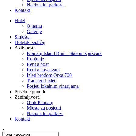
Nacionalni parkovi
Kontakt
Hotel
O nama
Galerije
Smještaj
Hotelski sadržaj
Aktivnosti
Krapanj Island Run – Stazom spužvara
Ronjenje
Rent a boat
Rent a kayak/sup
Izleti brodom Orka 700
Transferi i izleti
Posjeti lokalnim vinarijama
Posebne ponude
Zanimljivosti
Otok Krapanj
Mjesta za posjetiti
Nacionalni parkovi
Kontakt
•