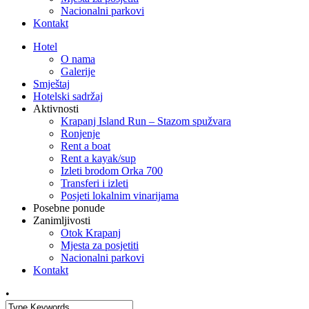
Nacionalni parkovi
Kontakt
Hotel
O nama
Galerije
Smještaj
Hotelski sadržaj
Aktivnosti
Krapanj Island Run – Stazom spužvara
Ronjenje
Rent a boat
Rent a kayak/sup
Izleti brodom Orka 700
Transferi i izleti
Posjeti lokalnim vinarijama
Posebne ponude
Zanimljivosti
Otok Krapanj
Mjesta za posjetiti
Nacionalni parkovi
Kontakt
•