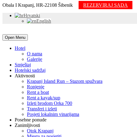
Obala I Krapanj, HR-22108 Šibenik
REZERVIRAJ SADA
Hrvatski
English
Open Menu
Hotel
O nama
Galerije
Smještaj
Hotelski sadržaj
Aktivnosti
Krapanj Island Run – Stazom spužvara
Ronjenje
Rent a boat
Rent a kayak/sup
Izleti brodom Orka 700
Transferi i izleti
Posjeti lokalnim vinarijama
Posebne ponude
Zanimljivosti
Otok Krapanj
Mjesta za posjetiti