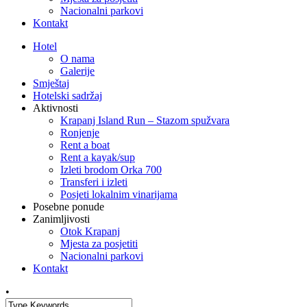
Nacionalni parkovi
Kontakt
Hotel
O nama
Galerije
Smještaj
Hotelski sadržaj
Aktivnosti
Krapanj Island Run – Stazom spužvara
Ronjenje
Rent a boat
Rent a kayak/sup
Izleti brodom Orka 700
Transferi i izleti
Posjeti lokalnim vinarijama
Posebne ponude
Zanimljivosti
Otok Krapanj
Mjesta za posjetiti
Nacionalni parkovi
Kontakt
•