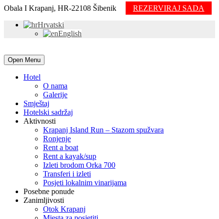
Obala I Krapanj, HR-22108 Šibenik
REZERVIRAJ SADA
Hrvatski
English
Open Menu
Hotel
O nama
Galerije
Smještaj
Hotelski sadržaj
Aktivnosti
Krapanj Island Run – Stazom spužvara
Ronjenje
Rent a boat
Rent a kayak/sup
Izleti brodom Orka 700
Transferi i izleti
Posjeti lokalnim vinarijama
Posebne ponude
Zanimljivosti
Otok Krapanj
Mjesta za posjetiti