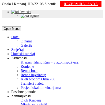
Obala I Krapanj, HR-22108 Šibenik
REZERVIRAJ SADA
Hrvatski
English
Open Menu
Hotel
O nama
Galerije
Smještaj
Hotelski sadržaj
Aktivnosti
Krapanj Island Run – Stazom spužvara
Ronjenje
Rent a boat
Rent a kayak/sup
Izleti brodom Orka 700
Transferi i izleti
Posjeti lokalnim vinarijama
Posebne ponude
Zanimljivosti
Otok Krapanj
Mjesta za posjetiti