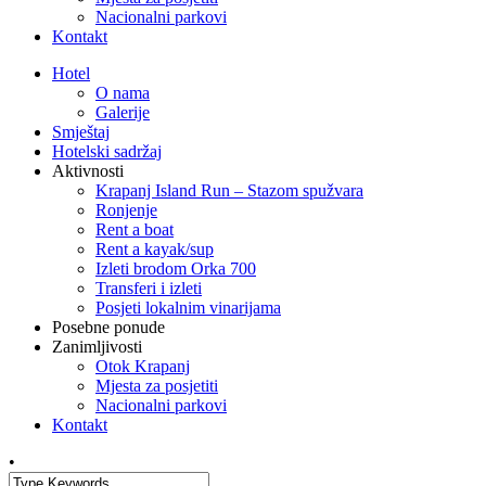
Nacionalni parkovi
Kontakt
Hotel
O nama
Galerije
Smještaj
Hotelski sadržaj
Aktivnosti
Krapanj Island Run – Stazom spužvara
Ronjenje
Rent a boat
Rent a kayak/sup
Izleti brodom Orka 700
Transferi i izleti
Posjeti lokalnim vinarijama
Posebne ponude
Zanimljivosti
Otok Krapanj
Mjesta za posjetiti
Nacionalni parkovi
Kontakt
•