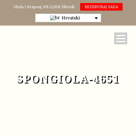
Obala I Krapanj, HR-22108 Šibenik
REZERVIRAJ SADA
Hrvatski
SPONGIOLA-4651