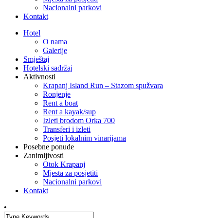
Nacionalni parkovi
Kontakt
Hotel
O nama
Galerije
Smještaj
Hotelski sadržaj
Aktivnosti
Krapanj Island Run – Stazom spužvara
Ronjenje
Rent a boat
Rent a kayak/sup
Izleti brodom Orka 700
Transferi i izleti
Posjeti lokalnim vinarijama
Posebne ponude
Zanimljivosti
Otok Krapanj
Mjesta za posjetiti
Nacionalni parkovi
Kontakt
•