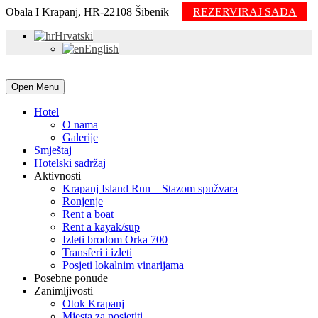
Obala I Krapanj, HR-22108 Šibenik
REZERVIRAJ SADA
Hrvatski
English
Open Menu
Hotel
O nama
Galerije
Smještaj
Hotelski sadržaj
Aktivnosti
Krapanj Island Run – Stazom spužvara
Ronjenje
Rent a boat
Rent a kayak/sup
Izleti brodom Orka 700
Transferi i izleti
Posjeti lokalnim vinarijama
Posebne ponude
Zanimljivosti
Otok Krapanj
Mjesta za posjetiti