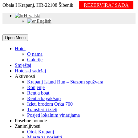
Obala I Krapanj, HR-22108 Šibenik
REZERVIRAJ SADA
Hrvatski
English
Open Menu
Hotel
O nama
Galerije
Smještaj
Hotelski sadržaj
Aktivnosti
Krapanj Island Run – Stazom spužvara
Ronjenje
Rent a boat
Rent a kayak/sup
Izleti brodom Orka 700
Transferi i izleti
Posjeti lokalnim vinarijama
Posebne ponude
Zanimljivosti
Otok Krapanj
Mjesta za posjetiti