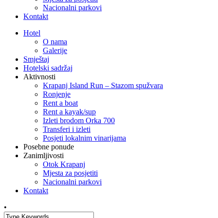
Nacionalni parkovi
Kontakt
Hotel
O nama
Galerije
Smještaj
Hotelski sadržaj
Aktivnosti
Krapanj Island Run – Stazom spužvara
Ronjenje
Rent a boat
Rent a kayak/sup
Izleti brodom Orka 700
Transferi i izleti
Posjeti lokalnim vinarijama
Posebne ponude
Zanimljivosti
Otok Krapanj
Mjesta za posjetiti
Nacionalni parkovi
Kontakt
•