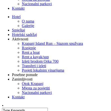
Nacionalni parkovi
Kontakt
Hotel
O nama
Galerije
Smještaj
Hotelski sadržaj
Aktivnosti
Krapanj Island Run – Stazom spužvara
Ronjenje
Rent a boat
Rent a kayak/sup
Izleti brodom Orka 700
Transferi i izleti
Posjeti lokalnim vinarijama
Posebne ponude
Zanimljivosti
Otok Krapanj
Mjesta za posjetiti
Nacionalni parkovi
Kontakt
•