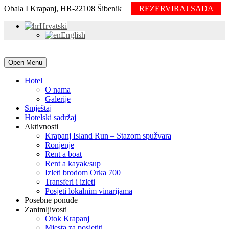
Obala I Krapanj, HR-22108 Šibenik
REZERVIRAJ SADA
Hrvatski
English
Open Menu
Hotel
O nama
Galerije
Smještaj
Hotelski sadržaj
Aktivnosti
Krapanj Island Run – Stazom spužvara
Ronjenje
Rent a boat
Rent a kayak/sup
Izleti brodom Orka 700
Transferi i izleti
Posjeti lokalnim vinarijama
Posebne ponude
Zanimljivosti
Otok Krapanj
Mjesta za posjetiti