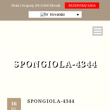
Obala I Krapanj, HR-22108 Šibenik
REZERVIRAJ SADA
Hrvatski
SPONGIOLA-4344
SPONGIOLA-4344
16
JUL