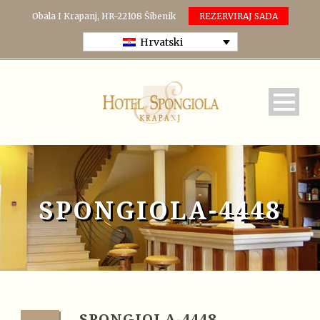
Obala I Krapanj, HR-22108 Šibenik
REZERVIRAJ SADA
Hrvatski
SPONGIOLA-4448
SPONGIOLA-4448