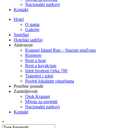
Nacionalni parkovi
Kontakt
Hotel
O nama
Galerije
Smještaj
Hotelski sadržaj
Aktivnosti
Krapanj Island Run – Stazom spužvara
Ronjenje
Rent a boat
Rent a kayak/sup
Izleti brodom Orka 700
Transferi i izleti
Posjeti lokalnim vinarijama
Posebne ponude
Zanimljivosti
Otok Krapanj
Mjesta za posjetiti
Nacionalni parkovi
Kontakt
•