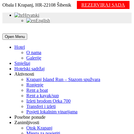
Obala I Krapanj, HR-22108 Šibenik
REZERVIRAJ SADA
Hrvatski
English
Open Menu
Hotel
O nama
Galerije
Smještaj
Hotelski sadržaj
Aktivnosti
Krapanj Island Run – Stazom spužvara
Ronjenje
Rent a boat
Rent a kayak/sup
Izleti brodom Orka 700
Transferi i izleti
Posjeti lokalnim vinarijama
Posebne ponude
Zanimljivosti
Otok Krapanj
Mjesta za posjetiti