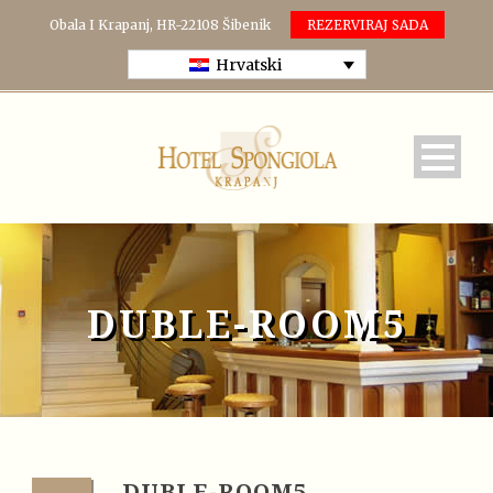
Obala I Krapanj, HR-22108 Šibenik
REZERVIRAJ SADA
Hrvatski
DUBLE-ROOM5
DUBLE-ROOM5