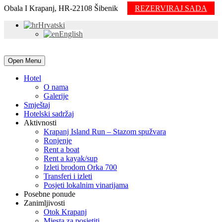
Obala I Krapanj, HR-22108 Šibenik
REZERVIRAJ SADA
Hrvatski
English
Open Menu
Hotel
O nama
Galerije
Smještaj
Hotelski sadržaj
Aktivnosti
Krapanj Island Run – Stazom spužvara
Ronjenje
Rent a boat
Rent a kayak/sup
Izleti brodom Orka 700
Transferi i izleti
Posjeti lokalnim vinarijama
Posebne ponude
Zanimljivosti
Otok Krapanj
Mjesta za posjetiti