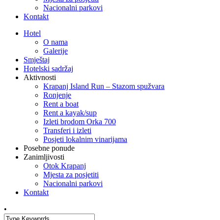
Nacionalni parkovi
Kontakt
Hotel
O nama
Galerije
Smještaj
Hotelski sadržaj
Aktivnosti
Krapanj Island Run – Stazom spužvara
Ronjenje
Rent a boat
Rent a kayak/sup
Izleti brodom Orka 700
Transferi i izleti
Posjeti lokalnim vinarijama
Posebne ponude
Zanimljivosti
Otok Krapanj
Mjesta za posjetiti
Nacionalni parkovi
Kontakt
•