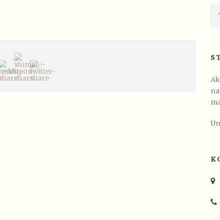
S
Ak
na
ma
Un
K