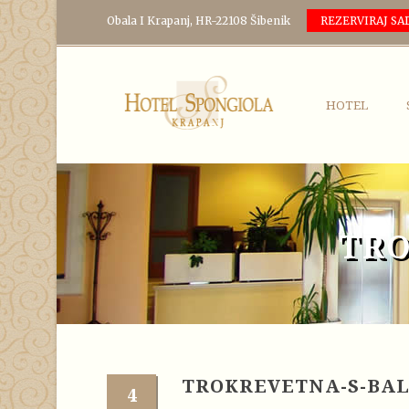
Obala I Krapanj, HR-22108 Šibenik
REZERVIRAJ SA
HOTEL
TR
TROKREVETNA-S-BA
4