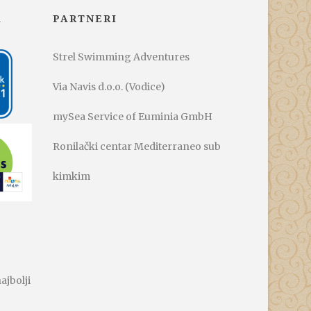
A
PARTNERI
Strel Swimming Adventures
Via Navis d.o.o. (Vodice)
mySea Service of Euminia GmbH
Ronilački centar Mediterraneo sub
kimkim
ajbolji