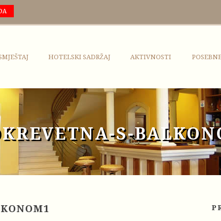
DA
SMJEŠTAJ
HOTELSKI SADRŽAJ
AKTIVNOSTI
POSEBN
OKREVETNA-S-BALKON
LKONOM1
P