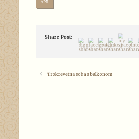
APR
Share Post:
Trokrevetna soba s balkonom