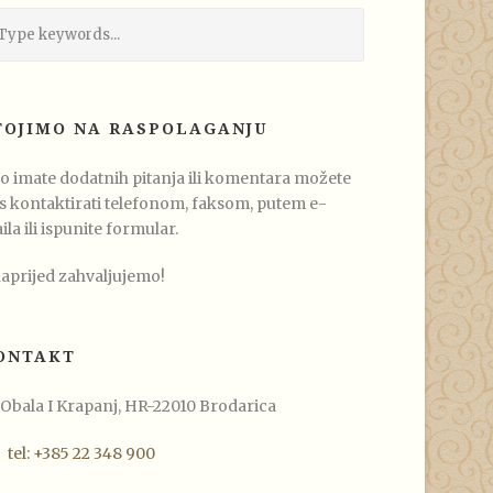
TOJIMO NA RASPOLAGANJU
o imate dodatnih pitanja ili komentara možete
s kontaktirati telefonom, faksom, putem e-
ila ili ispunite formular.
aprijed zahvaljujemo!
ONTAKT
Obala I Krapanj, HR-22010 Brodarica
tel: +385 22 348 900