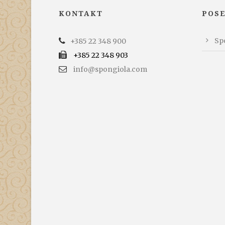
KONTAKT
POS
Spo
+385 22 348 900
+385 22 348 903
info@spongiola.com