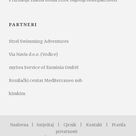
Priznanje Zlatna Boula 2024: najbolji obiteljski hotel
PARTNERI
Strel Swimming Adventures
Via Navis d.o.o. (Vodice)
mySea Service of Euminia GmbH
Ronilački centar Mediterraneo sub
kimkim
Naslovna
|
Smještaj
|
Cjenik
|
Kontakt
|
Pravila
privatnosti