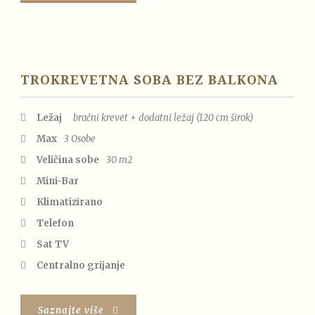
TROKREVETNA SOBA BEZ BALKONA
Ležaj
bračni krevet + dodatni ležaj (120 cm širok)
Max
3 Osobe
Veličina sobe
30 m2
Mini-Bar
Klimatizirano
Telefon
Sat TV
Centralno grijanje
Saznajte više