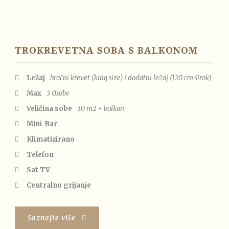
TROKREVETNA SOBA S BALKONOM
Ležaj
bračni krevet (king size) i dodatni ležaj (120 cm širok)
Max
3 Osobe
Veličina sobe
30 m2 + balkon
Mini-Bar
Klimatizirano
Telefon
Sat TV
Centralno grijanje
Saznajte više