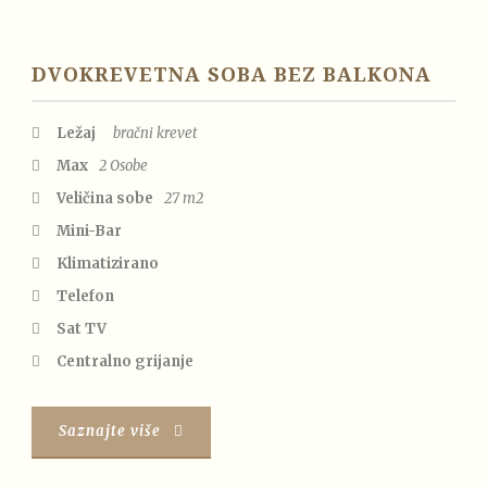
DVOKREVETNA SOBA BEZ BALKONA
Ležaj
bračni krevet
Max
2 Osobe
Veličina sobe
27 m2
Mini-Bar
Klimatizirano
Telefon
Sat TV
Centralno grijanje
Saznajte više