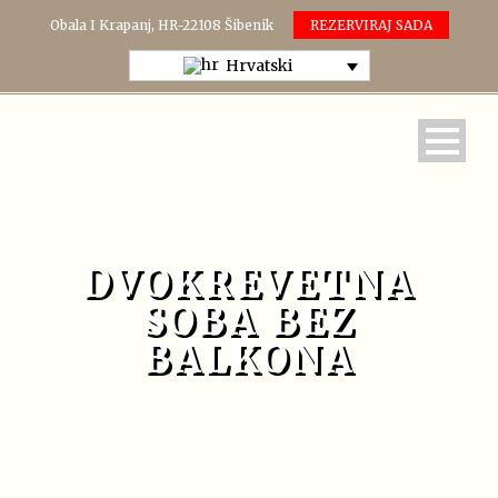
Obala I Krapanj, HR-22108 Šibenik
REZERVIRAJ SADA
Hrvatski
DVOKREVETNA
SOBA BEZ
BALKONA