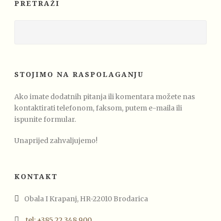
PRETRAŽI
STOJIMO NA RASPOLAGANJU
Ako imate dodatnih pitanja ili komentara možete nas
kontaktirati telefonom, faksom, putem e-maila ili
ispunite formular.
Unaprijed zahvaljujemo!
KONTAKT
Obala I Krapanj, HR-22010 Brodarica
tel: +385 22 348 900