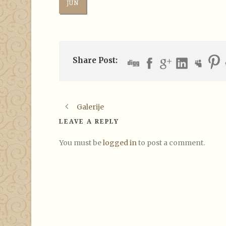
JUN
Share Post:
Galerije
LEAVE A REPLY
You must be
logged in
to post a comment.