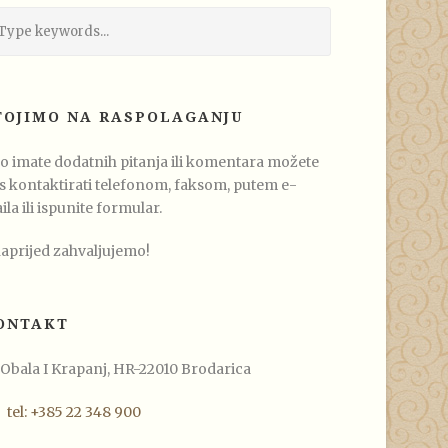
TOJIMO NA RASPOLAGANJU
o imate dodatnih pitanja ili komentara možete
s kontaktirati telefonom, faksom, putem e-
ila ili ispunite formular.
aprijed zahvaljujemo!
ONTAKT
Obala I Krapanj, HR-22010 Brodarica
tel: +385 22 348 900