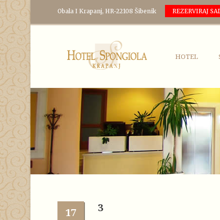
Obala I Krapanj, HR-22108 Šibenik
REZERVIRAJ SA
HOTEL
3
17