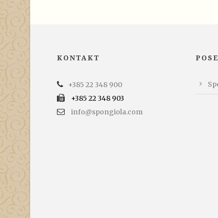
KONTAKT
POS
Spo
+385 22 348 900
+385 22 348 903
info@spongiola.com