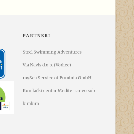
A
PARTNERI
Strel Swimming Adventures
Via Navis d.o.o. (Vodice)
mySea Service of Euminia GmbH
Ronilački centar Mediterraneo sub
kimkim