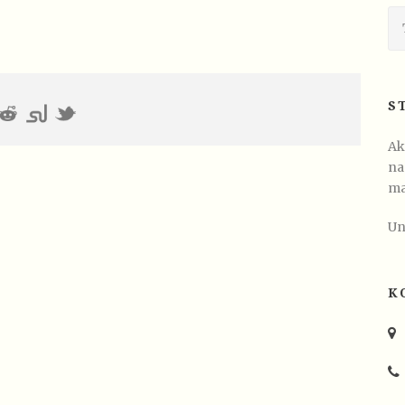
S
Ak
na
ma
Un
K