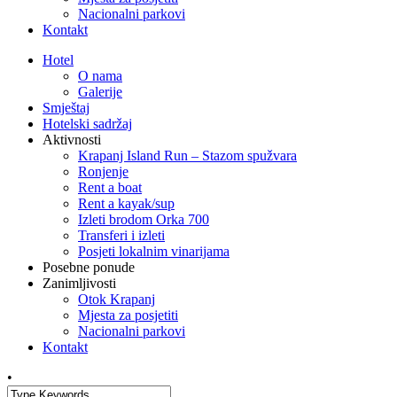
Nacionalni parkovi
Kontakt
Hotel
O nama
Galerije
Smještaj
Hotelski sadržaj
Aktivnosti
Krapanj Island Run – Stazom spužvara
Ronjenje
Rent a boat
Rent a kayak/sup
Izleti brodom Orka 700
Transferi i izleti
Posjeti lokalnim vinarijama
Posebne ponude
Zanimljivosti
Otok Krapanj
Mjesta za posjetiti
Nacionalni parkovi
Kontakt
•