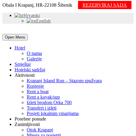
Obala I Krapanj, HR-22108 Šibenik
REZERVIRAJ SADA
Hrvatski
English
Open Menu
Hotel
O nama
Galerije
Smještaj
Hotelski sadržaj
Aktivnosti
Krapanj Island Run – Stazom spužvara
Ronjenje
Rent a boat
Rent a kayak/sup
Izleti brodom Orka 700
Transferi i izleti
Posjeti lokalnim vinarijama
Posebne ponude
Zanimljivosti
Otok Krapanj
Mjesta za posjetiti